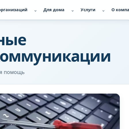
⌄
⌄
⌄
организаций
Для дома
Услуги
О комп
ные
 коммуникации
ая помощь