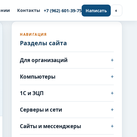
◐
ании
Контакты
+7 (962) 601-39-75
Написать
НАВИГАЦИЯ
Разделы сайта
+
Для организаций
+
Компьютеры
+
1С и ЭЦП
+
Серверы и сети
+
Сайты и мессенджеры