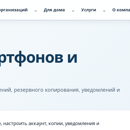
⌄
⌄
⌄
организаций
Для дома
Услуги
О комп
ртфонов и
ений, резервного копирования, уведомлений и
, настроить аккаунт, копии, уведомления и