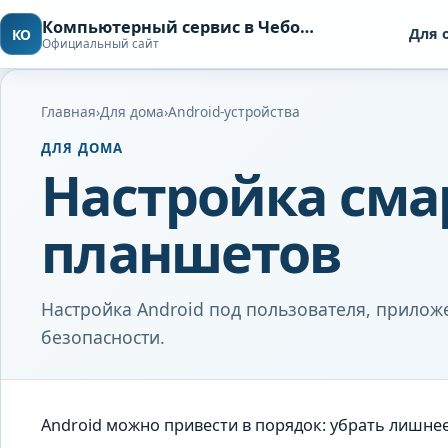
Компьютерный сервис в Чебоксарах
Для 
КО
Официальный сайт
Главная
›
Для дома
›
Android-устройства
ДЛЯ ДОМА
Настройка сма
планшетов
Настройка Android под пользователя, прилож
безопасности.
Android можно привести в порядок: убрать лишнее