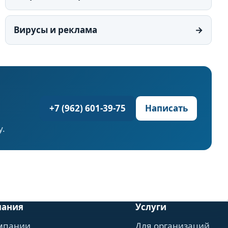
Вирусы и реклама
→
+7 (962) 601-39-75
Написать
у.
пания
Услуги
мпании
Для организаций