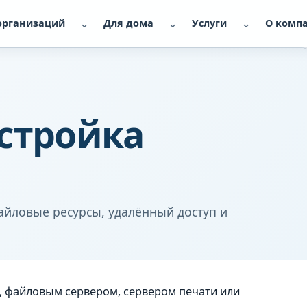
⌄
⌄
⌄
организаций
Для дома
Услуги
О комп
астройка
файловые ресурсы, удалённый доступ и
, файловым сервером, сервером печати или