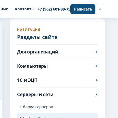
◐
ании
Контакты
+7 (962) 601-39-75
Написать
НАВИГАЦИЯ
Разделы сайта
+
Для организаций
+
Компьютеры
+
1С и ЭЦП
+
Серверы и сети
Сборка серверов