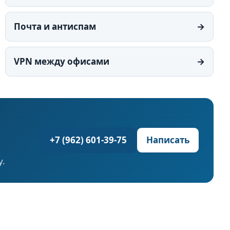
Почта и антиспам
→
VPN между офисами
→
+7 (962) 601-39-75
Написать
у.